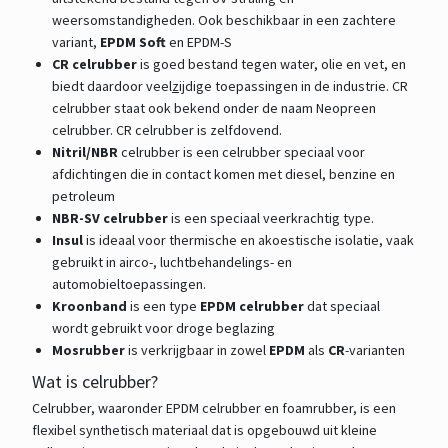
weersomstandigheden. Ook beschikbaar in een zachtere
variant,
EPDM Soft
en EPDM-S
CR celrubber
is goed bestand tegen water, olie en vet, en
biedt daardoor veel
z
ijdige toepassingen in de industrie. CR
celrubber staat ook bekend onder de naam Neopreen
celrubber. CR celrubber is zelfdovend.
Nitril/NBR
celrubber is een celrubber speciaal voor
afdichtingen die in contact komen met diesel, benzine en
petroleum
NBR-SV celrubber
is een speciaal veerkrachtig type.
Insul
is ideaal voor thermische en akoestische isolatie, vaak
gebruikt in airco-, luchtbehandelings- en
automobieltoepassingen.
Kroonband
is een type
EPDM celrubber
dat speciaal
wordt gebruikt voor droge beglazing
Mosrubber
is verkrijgbaar in zowel
EPDM
als
CR
-varianten
Wat is celrubber?
Celrubber, waaronder EPDM celrubber en foamrubber, is een
flexibel synthetisch materiaal dat is opgebouwd uit kleine