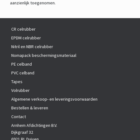
aanzienlijk toegenomen.
CR celrubber
EPDM celrubber
Nitril en NBR celrubber
Nomapack beschermingsmateriaal
PE celband
PVC celband
Tapes
Volrubber
Algemene verkoop- en leveringsvoorwaarden
Bestellen & leveren
Contact
Arnhem Afdichtingen B.V.
Dijkgraaf 32
6921 RL Duiven