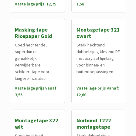
Vaste lage prijs: 12,75
1,58
Masking tape
Montagetape 321
Ricepaper Gold
zwart
Goed hechtende,
Sterk hechtend
superdun en
dubbelzijdig klevend PE
gemakkelijk
met acrylaat lijmlaag
verwijderbare
voor binnen- en
schilderstape voor
buitentoepassingen
langere inzetduur
Vaste lage prijs vanaf:
Vaste lage prijs vanaf:
3,55
12,60
Montagetape 322
Norbond T222
wit
montagetape
Sterk hechtend
Sterk dubbelzijdig