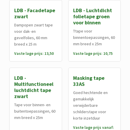
LDB - Facadetape
LDB - Luchtdicht
zwart
folietape groen
voor binnen
Dampopen zwart tape
Ttape voor
voor dak- en
binnentoepassingen, 60
gevelfolies, 60 mm
mm breed x 25m
breed x 25 m
Vaste lage prijs: 13,50
Vaste lage prijs: 10,75
LDB -
Masking tape
Multifunctioneel
33AS
luchtdicht tape
Goed hechtende en
zwart
gemakkelijk
Tape voor binnen- en
verwijderbare
buitentoepassingen, 60
schilderstape voor
mm breed x 25m
korte inzetduur
Vaste lage prijs vanaf: