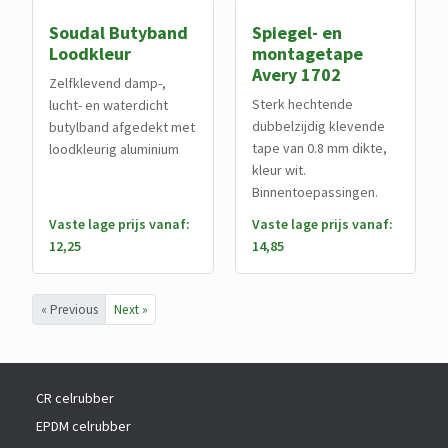
Soudal Butyband
Spiegel- en
Loodkleur
montagetape
Avery 1702
Zelfklevend damp-,
Sterk hechtende
lucht- en waterdicht
dubbelzijdig klevende
butylband afgedekt met
tape van 0.8 mm dikte,
loodkleurig aluminium
kleur wit.
Binnentoepassingen.
Vaste lage prijs vanaf:
Vaste lage prijs vanaf:
12,25
14,85
« Previous
Next »
CR celrubber
EPDM celrubber