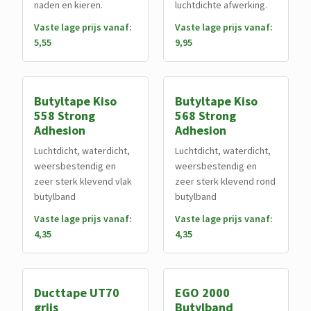
naden en kieren.
luchtdichte afwerking.
Vaste lage prijs vanaf:
Vaste lage prijs vanaf:
5,55
9,95
Butyltape Kiso
Butyltape Kiso
558 Strong
568 Strong
Adhesion
Adhesion
Luchtdicht, waterdicht,
Luchtdicht, waterdicht,
weersbestendig en
weersbestendig en
zeer sterk klevend vlak
zeer sterk klevend rond
butylband
butylband
Vaste lage prijs vanaf:
Vaste lage prijs vanaf:
4,35
4,35
Ducttape UT70
EGO 2000
grijs
Butylband