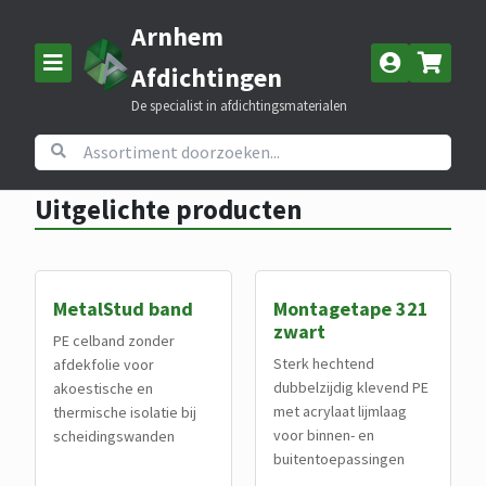
Arnhem
Afdichtingen
De specialist in afdichtingsmaterialen
Home
Assortiment
Uitgelichte producten
Uitgelichte producten
MetalStud band
Montagetape 321
zwart
PE celband zonder
Sterk hechtend
afdekfolie voor
dubbelzijdig klevend PE
akoestische en
met acrylaat lijmlaag
thermische isolatie bij
voor binnen- en
scheidingswanden
buitentoepassingen