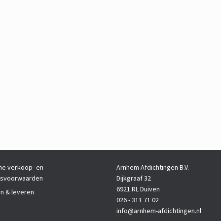
e verkoop- en
Arnhem Afdichtingen B.V.
gsvoorwaarden
Dijkgraaf 32
6921 RL Duiven
en & leveren
026 - 311 71 02
info@arnhem-afdichtingen.nl