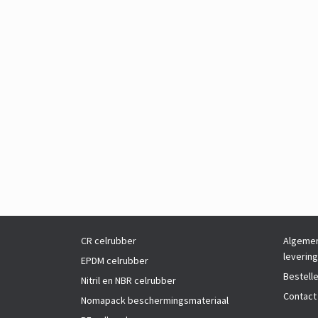
CR celrubber
Algemen
leverin
EPDM celrubber
Bestell
Nitril en NBR celrubber
Contact
Nomapack beschermingsmateriaal