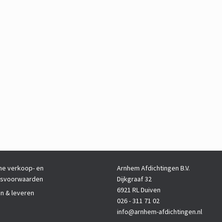
e verkoop- en
Arnhem Afdichtingen B.V.
gsvoorwaarden
Dijkgraaf 32
6921 RL Duiven
en & leveren
026 - 311 71 02
info@arnhem-afdichtingen.nl