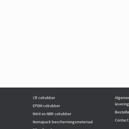
CR celrubber
Algemen
leverin
EPDM celrubber
Bestell
Nitril en NBR celrubber
Contact
Nomapack beschermingsmateriaal