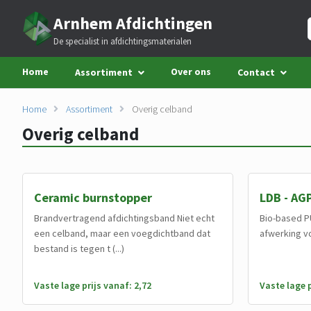
Arnhem Afdichtingen
De specialist in afdichtingsmaterialen
Home
Over ons
Assortiment
Contact
Home
Assortiment
Overig celband
Overig celband
Ceramic burnstopper
LDB - AG
Brandvertragend afdichtingsband Niet echt
Bio-based P
een celband, maar een voegdichtband dat
afwerking v
bestand is tegen t (...)
Vaste lage prijs vanaf: 2,72
Vaste lage p