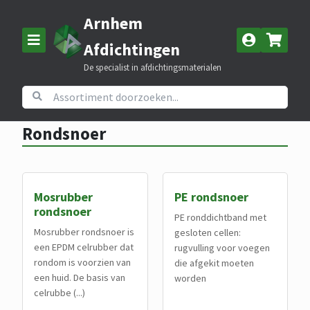
Arnhem
Afdichtingen
De specialist in afdichtingsmaterialen
Home
Assortiment
Rondsnoer
Rondsnoer
Mosrubber
PE rondsnoer
rondsnoer
PE ronddichtband met
Mosrubber rondsnoer is
gesloten cellen:
een EPDM celrubber dat
rugvulling voor voegen
rondom is voorzien van
die afgekit moeten
een huid. De basis van
worden
celrubbe (...)