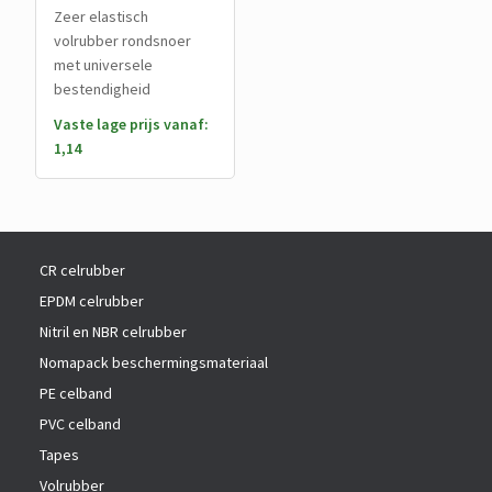
Zeer elastisch
volrubber rondsnoer
met universele
bestendigheid
Vaste lage prijs vanaf:
1,14
CR celrubber
EPDM celrubber
Nitril en NBR celrubber
Nomapack beschermingsmateriaal
PE celband
PVC celband
Tapes
Volrubber