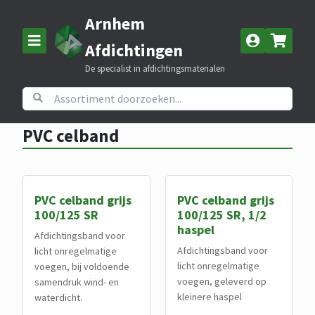
Arnhem
Afdichtingen
De specialist in afdichtingsmaterialen
Home
Assortiment
PVC celband
PVC celband
PVC celband grijs
PVC celband grijs
100/125 SR
100/125 SR, 1/2
haspel
Afdichtingsband voor
Afdichtingsband voor
licht onregelmatige
licht onregelmatige
voegen, bij voldoende
voegen, geleverd op
samendruk wind- en
kleinere haspel
waterdicht.