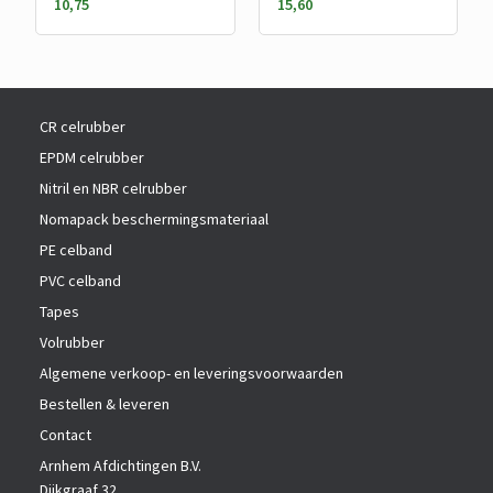
10,75
15,60
CR celrubber
EPDM celrubber
Nitril en NBR celrubber
Nomapack beschermingsmateriaal
PE celband
PVC celband
Tapes
Volrubber
Algemene verkoop- en leveringsvoorwaarden
Bestellen & leveren
Contact
Arnhem Afdichtingen B.V.
Dijkgraaf 32