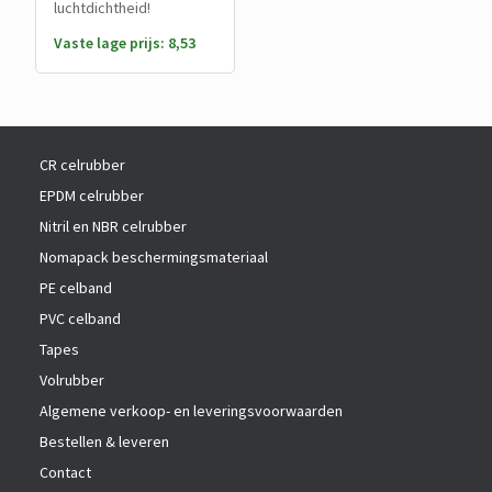
luchtdichtheid!
Vaste lage prijs: 8,53
CR celrubber
EPDM celrubber
Nitril en NBR celrubber
Nomapack beschermingsmateriaal
PE celband
PVC celband
Tapes
Volrubber
Algemene verkoop- en leveringsvoorwaarden
Bestellen & leveren
Contact