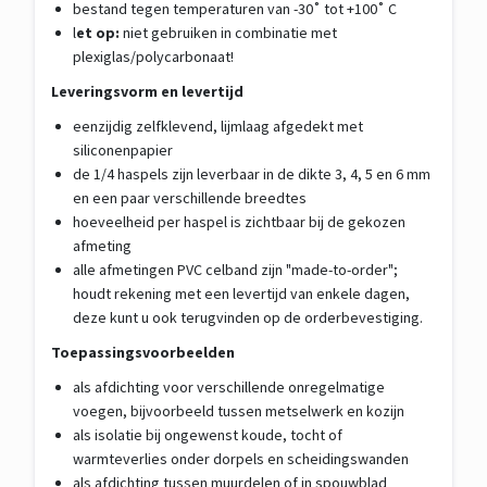
bestand tegen temperaturen van -30˚ tot +100˚ C
l
et op:
niet gebruiken in combinatie met
plexiglas/polycarbonaat!
Leveringsvorm en levertijd
eenzijdig zelfklevend, lijmlaag afgedekt met
siliconenpapier
de 1/4 haspels zijn leverbaar in de dikte 3, 4, 5 en 6 mm
en een paar verschillende breedtes
hoeveelheid per haspel is zichtbaar bij de gekozen
afmeting
alle afmetingen PVC celband zijn "made-to-order";
houdt rekening met een levertijd van enkele dagen,
deze kunt u ook terugvinden op de orderbevestiging.
Toepassingsvoorbeelden
als afdichting voor verschillende onregelmatige
voegen, bijvoorbeeld tussen metselwerk en kozijn
als isolatie bij ongewenst koude, tocht of
warmteverlies onder dorpels en scheidingswanden
als afdichting tussen muurdelen of in spouwblad