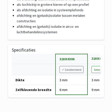
als tochtstrip in grotere kieren of op een profiel
als afdichting en isolatie in systeemplafonds
afdichting en (geluids)isolatie tussen metalen
constructies
afdichting en (geluids) isolatie in airco- en
luchtbehandelinssystemen
Specificaties
S
31KK0309
31KK0306
p
V
e
✓
Geselecteerd
Selecteer
a
c
Specificaties
r
Dikte
3 mm
3 mm
i
van
i
f
PVC
Zelfklevende breedte
6 mm
9 mm
a
i
celband
n
c
grijs
t
a
100/125
k
t
SR,