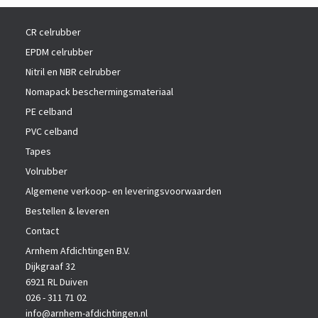
i
i
1/4
e
e
haspel
CR celrubber
z
e
EPDM celrubber
n
Nitril en NBR celrubber
Nomapack beschermingsmateriaal
PE celband
PVC celband
Tapes
Volrubber
Algemene verkoop- en leveringsvoorwaarden
Bestellen & leveren
Contact
Arnhem Afdichtingen B.V.
Dijkgraaf 32
6921 RL Duiven
026 - 311 71 02
info@arnhem-afdichtingen.nl