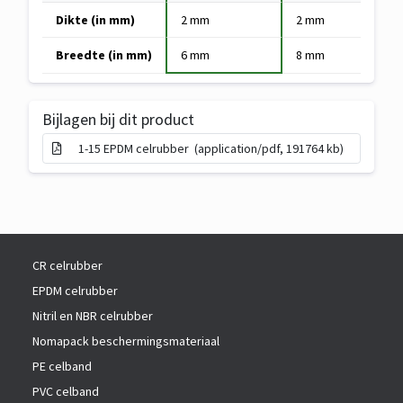
c
Specificaties
r
Dikte (in mm)
2 mm
2 mm
2 
i
van
i
f
EPDM
Breedte (in mm)
6 mm
8 mm
9 
a
i
celrubber,
n
c
zelfklevend
t
a
Bijlagen bij dit product
k
t
i
i
1-15 EPDM celrubber (application/pdf, 191764 kb)
e
e
z
e
n
CR celrubber
EPDM celrubber
Nitril en NBR celrubber
Nomapack beschermingsmateriaal
PE celband
PVC celband