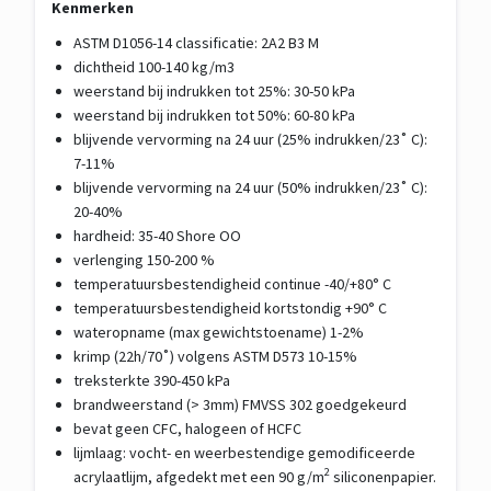
Kenmerken
ASTM D1056-14 classificatie: 2A2 B3 M
dichtheid 100-140 kg/m3
weerstand bij indrukken tot 25%: 30-50 kPa
weerstand bij indrukken tot 50%: 60-80 kPa
blijvende vervorming na 24 uur (25% indrukken/23˚ C):
7-11%
blijvende vervorming na 24 uur (50% indrukken/23˚ C):
20-40%
hardheid: 35-40 Shore OO
verlenging 150-200 %
temperatuursbestendigheid continue -40/+80° C
temperatuursbestendigheid kortstondig +90° C
wateropname (max gewichtstoename) 1-2%
krimp (22h/70˚) volgens ASTM D573 10-15%
treksterkte 390-450 kPa
brandweerstand (> 3mm) FMVSS 302 goedgekeurd
bevat geen CFC, halogeen of HCFC
lijmlaag: vocht- en weerbestendige gemodificeerde
2
acrylaatlijm, afgedekt met een 90 g/m
siliconenpapier.