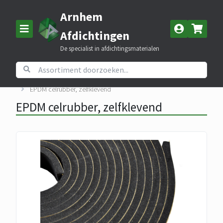
Arnhem
Afdichtingen
De specialist in afdichtingsmaterialen
Home
Assortiment
EPDM celrubber
EPDM celrubber, zelfklevend
EPDM celrubber, zelfklevend