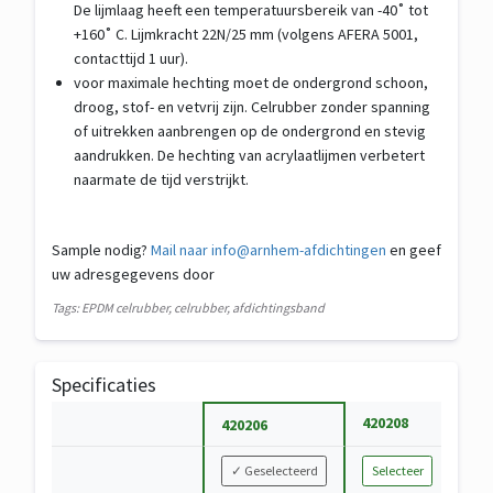
De lijmlaag heeft een temperatuursbereik van -40˚ tot
+160˚ C. Lijmkracht 22N/25 mm (volgens AFERA 5001,
contacttijd 1 uur).
voor maximale hechting moet de ondergrond schoon,
droog, stof- en vetvrij zijn. Celrubber zonder spanning
of uitrekken aanbrengen op de ondergrond en stevig
aandrukken. De hechting van acrylaatlijmen verbetert
naarmate de tijd verstrijkt.
Sample nodig?
Mail naar info@arnhem-afdichtingen
en geef
uw adresgegevens door
Tags: EPDM celrubber, celrubber, afdichtingsband
Specificaties
S
420208
42
420206
p
V
e
✓
Geselecteerd
Selecteer
Se
a