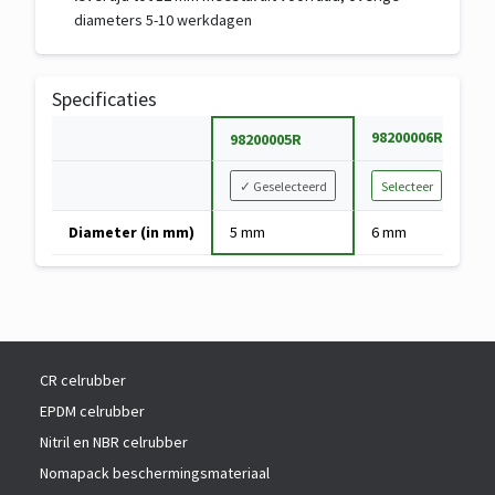
diameters 5-10 werkdagen
Specificaties
S
98200006R
9
98200005R
p
V
e
✓
Geselecteerd
Selecteer
a
c
Specificaties
r
Diameter (in mm)
5 mm
6 mm
8
i
van
i
f
Volrubber
a
i
rondsnoer
n
c
NBR
t
a
k
t
i
i
CR celrubber
e
e
EPDM celrubber
z
Nitril en NBR celrubber
e
Nomapack beschermingsmateriaal
n