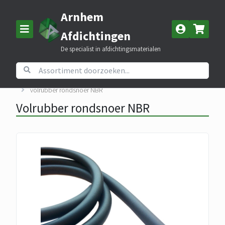
Arnhem
Afdichtingen
De specialist in afdichtingsmaterialen
Home
Assortiment
Volrubber
volrubber rondsnoer NBR
Volrubber rondsnoer NBR