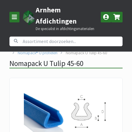
Arnhem
Afdichtingen
De specialist in afdichtingsmaterialen
Home
Assortiment
Nomapack beschermingsmateriaal
Nomapack® U profielen
Nomapack U Tulip 45-60
Nomapack U Tulip 45-60