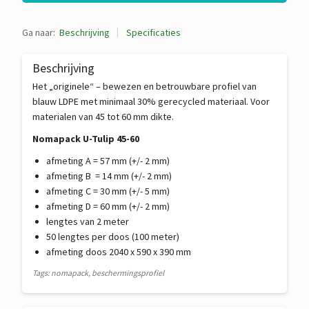
Ga naar:
Beschrijving
Specificaties
Beschrijving
Het „originele“ – bewezen en betrouwbare profiel van
blauw LDPE met minimaal 30% gerecycled materiaal. Voor
materialen van 45 tot 60 mm dikte.
Nomapack U-Tulip 45-60
afmeting A = 57 mm (+/- 2 mm)
afmeting B = 14 mm (+/- 2 mm)
afmeting C = 30 mm (+/- 5 mm)
afmeting D = 60 mm (+/- 2 mm)
lengtes van 2 meter
50 lengtes per doos (100 meter)
afmeting doos 2040 x 590 x 390 mm
Tags: nomapack, beschermingsprofiel