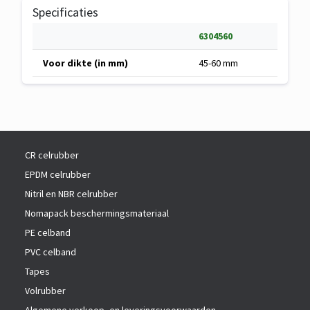
Specificaties
S
6304560
p
Specificaties
Voor dikte (in mm)
45-60 mm
e
van
c
Nomapack
i
U
f
Tulip
i
45-
c
60
CR celrubber
a
t
EPDM celrubber
i
Nitril en NBR celrubber
e
Nomapack beschermingsmateriaal
PE celband
PVC celband
Tapes
Volrubber