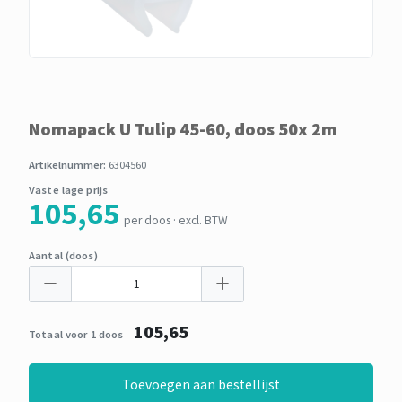
Nomapack U Tulip 45-60, doos 50x 2m
Artikelnummer:
6304560
Vaste lage prijs
105,65
per doos · excl. BTW
Aantal (doos)
105,65
Totaal voor 1 doos
Toevoegen aan bestellijst