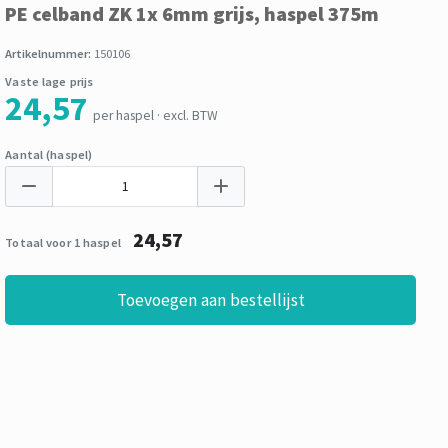
PE celband ZK 1x 6mm grijs, haspel 375m
Artikelnummer:
150106
Vaste lage prijs
24,57
per haspel · excl. BTW
Aantal (haspel)
24,57
Totaal voor 1 haspel
Toevoegen aan bestellijst