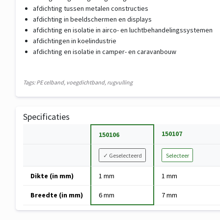
afdichting tussen metalen constructies
afdichting in beeldschermen en displays
afdichting en isolatie in airco- en luchtbehandelingssystemen
afdichtingen in koelindustrie
afdichting en isolatie in camper- en caravanbouw
Tags: PE celband, voegdichtband, rugvulling
Specificaties
Specificatie
150107
150106
Variant
✓
Geselecteerd
Selecteer
kiezen
Specificaties
Dikte (in mm)
1 mm
1 mm
van
PE
Breedte (in mm)
6 mm
7 mm
celband/30
-