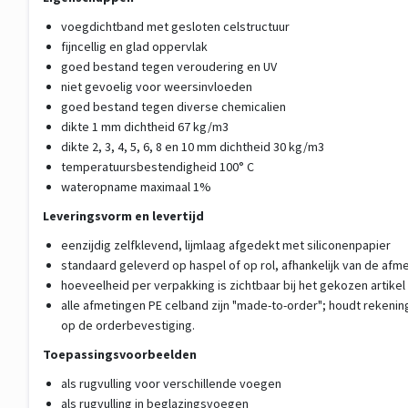
voegdichtband met gesloten celstructuur
fijncellig en glad oppervlak
goed bestand tegen veroudering en UV
niet gevoelig voor weersinvloeden
goed bestand tegen diverse chemicalien
dikte 1 mm dichtheid 67 kg/m3
dikte 2, 3, 4, 5, 6, 8 en 10 mm dichtheid 30 kg/m3
temperatuursbestendigheid 100° C
wateropname maximaal 1%
Leveringsvorm en levertijd
eenzijdig zelfklevend, lijmlaag afgedekt met siliconenpapier
standaard geleverd op haspel of op rol, afhankelijk van de afm
hoeveelheid per verpakking is zichtbaar bij het gekozen artikel
alle afmetingen PE celband zijn "made-to-order"; houdt rekenin
op de orderbevestiging.
Toepassingsvoorbeelden
als rugvulling voor verschillende voegen
als rugvulling in beglazingsvoegen