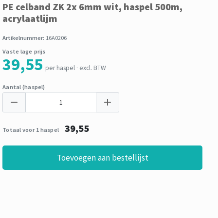
PE celband ZK 2x 6mm wit, haspel 500m,
acrylaatlijm
Artikelnummer:
16A0206
Vaste lage prijs
39,55
per haspel · excl. BTW
Aantal (haspel)
39,55
Totaal voor 1 haspel
Toevoegen aan bestellijst