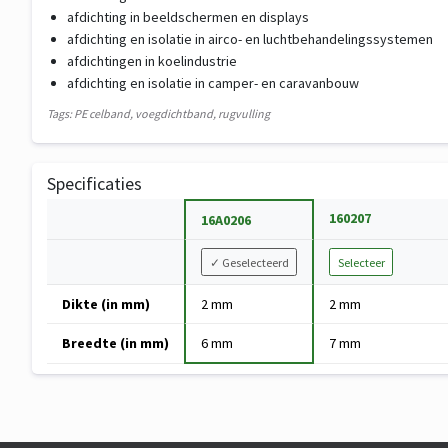
afdichting in beeldschermen en displays
afdichting en isolatie in airco- en luchtbehandelingssystemen
afdichtingen in koelindustrie
afdichting en isolatie in camper- en caravanbouw
Tags: PE celband, voegdichtband, rugvulling
Specificaties
Specificatie
160207
16A0206
Variant
✓
Geselecteerd
Selecteer
kiezen
Specificaties
Dikte (in mm)
2 mm
2 mm
van
PE
Breedte (in mm)
6 mm
7 mm
celband/30
-
kleur
wit