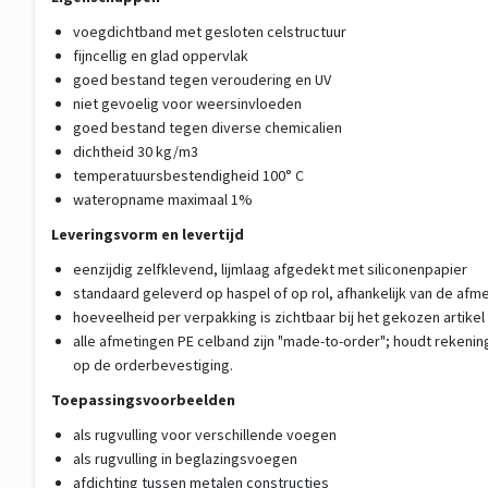
voegdichtband met gesloten celstructuur
fijncellig en glad oppervlak
goed bestand tegen veroudering en UV
niet gevoelig voor weersinvloeden
goed bestand tegen diverse chemicalien
dichtheid 30 kg/m3
temperatuursbestendigheid 100° C
wateropname maximaal 1%
Leveringsvorm en levertijd
eenzijdig zelfklevend, lijmlaag afgedekt met siliconenpapier
standaard geleverd op haspel of op rol, afhankelijk van de afm
hoeveelheid per verpakking is zichtbaar bij het gekozen artikel
alle afmetingen PE celband zijn "made-to-order"; houdt rekenin
op de orderbevestiging.
Toepassingsvoorbeelden
als rugvulling voor verschillende voegen
als rugvulling in beglazingsvoegen
afdichting tussen metalen constructies