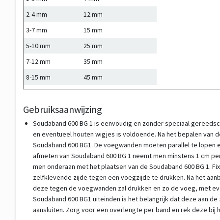
40(ZK)/8-15 mm
3.3 m
10 rol
doos
2-4 mm
12 mm
40(ZK)/10-18 mm
3 m
10 rol
doos
3-7 mm
15 mm
40(ZK)/24-40 mm
2 m
10 rol
doos
5-10 mm
25 mm
7-12 mm
35 mm
8-15 mm
45 mm
10-18 mm
Gebruiksaanwijzing
13-24 mm
Soudaband 600 BG 1 is eenvoudig en zonder speciaal gereedsc
24-40 mm
en eventueel houten wigjes is voldoende. Na het bepalen van 
Soudaband 600 BG1. De voegwanden moeten parallel te lopen en
afmeten van Soudaband 600 BG 1 neemt men minstens 1 cm per l
men onderaan met het plaatsen van de Soudaband 600 BG 1. F
zelfklevende zijde tegen een voegzijde te drukken. Na het a
deze tegen de voegwanden zal drukken en zo de voeg, met eve
Soudaband 600 BG1 uiteinden is het belangrijk dat deze aan de z
aansluiten. Zorg voor een overlengte per band en rek deze bij he