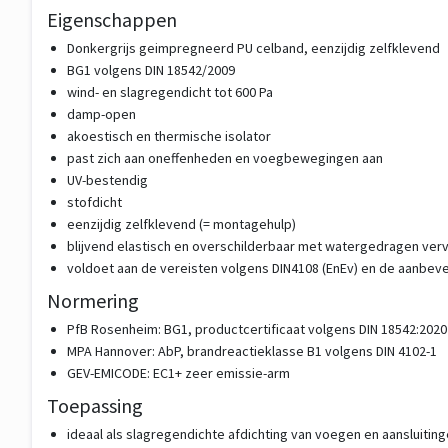
Eigenschappen
Donkergrijs geimpregneerd PU celband, eenzijdig zelfklevend
BG1 volgens DIN 18542/2009
wind- en slagregendicht tot 600 Pa
damp-open
akoestisch en thermische isolator
past zich aan oneffenheden en voegbewegingen aan
UV-bestendig
stofdicht
eenzijdig zelfklevend (= montagehulp)
blijvend elastisch en overschilderbaar met watergedragen verv
voldoet aan de vereisten volgens DIN4108 (EnEv) en de aanbev
Normering
PfB Rosenheim: BG1, productcertificaat volgens DIN 18542:2020
MPA Hannover: AbP, brandreactieklasse B1 volgens DIN 4102-1
GEV-EMICODE: EC1+ zeer emissie-arm
Toepassing
ideaal als slagregendichte afdichting van voegen en aansluitin