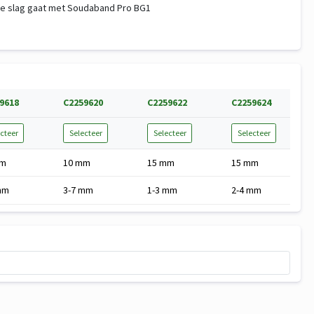
 de slag gaat met Soudaband Pro BG1
9618
C2259620
C2259622
C2259624
cteer
Selecteer
Selecteer
Selecteer
mm
10 mm
15 mm
15 mm
mm
3-7 mm
1-3 mm
2-4 mm