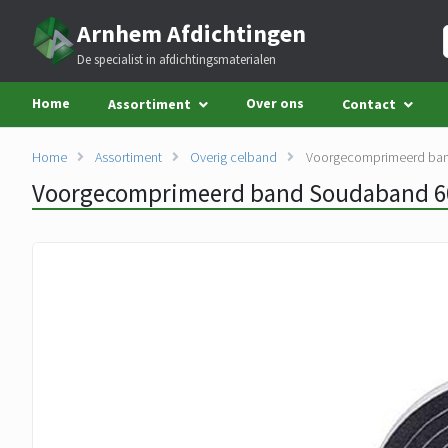
Arnhem Afdichtingen
De specialist in afdichtingsmaterialen
Home
Over ons
Assortiment
Contact
Home
Assortiment
Overig celband
Voorgecomprimeerd ba
Voorgecomprimeerd band Soudaband 6