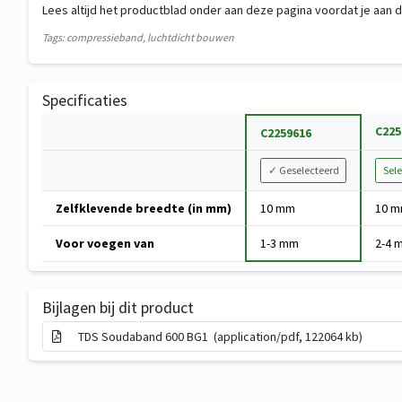
Lees altijd het productblad onder aan deze pagina voordat je aan
Tags: compressieband, luchtdicht bouwen
Specificaties
Specificatie
C225
C2259616
Variant
✓
Geselecteerd
Sele
kiezen
Specificaties
Zelfklevende breedte (in mm)
10 mm
10 
van
Voorgecomprimeerd
Voor voegen van
1-3 mm
2-4 
band
Soudaband
600
Bijlagen bij dit product
BG1
TDS Soudaband 600 BG1 (application/pdf, 122064 kb)