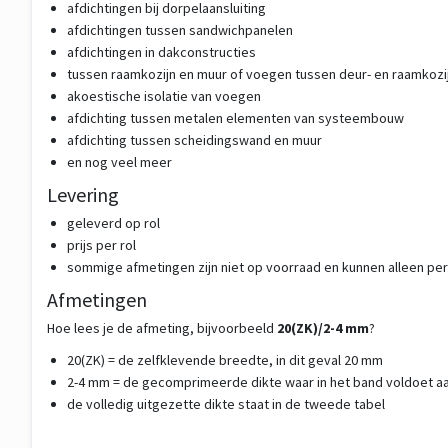
afdichtingen bij dorpelaansluiting
afdichtingen tussen sandwichpanelen
afdichtingen in dakconstructies
tussen raamkozijn en muur of voegen tussen deur- en raamkozi
akoestische isolatie van voegen
afdichting tussen metalen elementen van systeembouw
afdichting tussen scheidingswand en muur
en nog veel meer
Levering
geleverd op rol
prijs per rol
sommige afmetingen zijn niet op voorraad en kunnen alleen per
Afmetingen
Hoe lees je de afmeting, bijvoorbeeld
20(ZK)/2-4 mm
?
20(ZK) = de zelfklevende breedte, in dit geval 20 mm
2-4 mm = de gecomprimeerde dikte waar in het band voldoet aa
de volledig uitgezette dikte staat in de tweede tabel