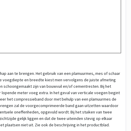
hap aan te brengen. Het gebruik van een plamuurmes, mes of schaar
de voegdiepte en breedte kiest men vervolgens de juiste afmeting
 schoongemaakt zijn van bouwvuil en/of cementresten. Bij het
opende meter voeg extra. In het geval van verticale voegen begint
ixeer het compressieband door met behulp van een plamuurmes de
anbrengen zal de voorgecomprimeerde band gaan uitzetten waardoor
ntuele oneffenheden, opgevuld wordt. Bij het stuiken van twee
ichtzijde gelijk liggen en dat de twee uiteinden stevig op elkaar
t plaatsen niet uit. Zie ook de beschrijving in het productblad.