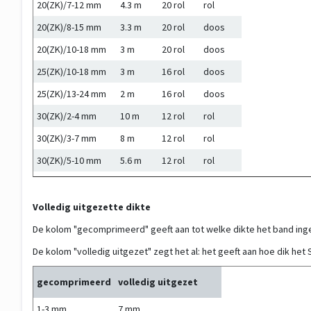
20(ZK)/7-12 mm
4.3 m
20 rol
rol
20(ZK)/8-15 mm
3.3 m
20 rol
doos
20(ZK)/10-18 mm
3 m
20 rol
doos
25(ZK)/10-18 mm
3 m
16 rol
doos
25(ZK)/13-24 mm
2 m
16 rol
doos
30(ZK)/2-4 mm
10 m
12 rol
rol
30(ZK)/3-7 mm
8 m
12 rol
rol
30(ZK)/5-10 mm
5.6 m
12 rol
rol
30(ZK)/7-12 mm
4.3 m
12 rol
doos
30(ZK)/8-15 mm
3.3 m
12 rol
doos
Volledig uitgezette dikte
30(ZK)/10-18 mm
3 m
12 rol
doos
De kolom "gecomprimeerd" geeft aan tot welke dikte het band inge
30(ZK)/17-32 mm
2 m
12 rol
doos
De kolom "volledig uitgezet" zegt het al: het geeft aan hoe dik het
40(ZK)/5-10 mm
5.6 m
10 rol
doos
gecomprimeerd
volledig uitgezet
40(ZK)/7-12 mm
4.3 m
10 rol
doos
1-3 mm
7 mm