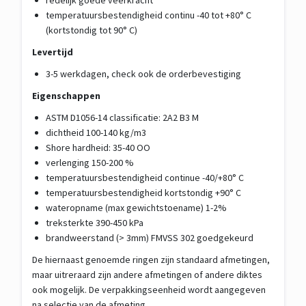
redelijk goede veerkracht
temperatuursbestendigheid continu -40 tot +80° C
(kortstondig tot 90° C)
Levertijd
3-5 werkdagen, check ook de orderbevestiging
Eigenschappen
ASTM D1056-14 classificatie: 2A2 B3 M
dichtheid 100-140 kg/m3
Shore hardheid: 35-40 OO
verlenging 150-200 %
temperatuursbestendigheid continue -40/+80° C
temperatuursbestendigheid kortstondig +90° C
wateropname (max gewichtstoename) 1-2%
treksterkte 390-450 kPa
brandweerstand (> 3mm) FMVSS 302 goedgekeurd
De hiernaast genoemde ringen zijn standaard afmetingen,
maar uitreraard zijn andere afmetingen of andere diktes
ook mogelijk. De verpakkingseenheid wordt aangegeven
na selectie van de afmeting.