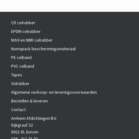
CR celrubber
EPDM celrubber
Nitril en NBR celrubber
Nomapack beschermingsmateriaal
PE celband
PVC celband
Tapes
Volrubber
Algemene verkoop- en leveringsvoorwaarden
Bestellen & leveren
Contact
Arnhem Afdichtingen B.V.
Dijkgraaf 32
6921 RL Duiven
026 - 311 71 02