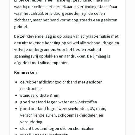
EPDM celrubber is een fijncellig, geschuimd materiaal
waarbij de cellen niet met elkaar in verbinding staan. Daar
waar het celrubber is doorgesneden zijn de cellen
zichtbaar, maar het band vormt nog steeds een gesloten
geheel.
De zelfklevende laag is op basis van acrylaat-emulsie met
een uitstekende hechting op vrijwel alle schone, droge en
vetvrije ondergronden. Voor het beste resultaat
spanningsvrij opplakken en aandrukken. De lijmlaag is
afgedekt met siliconenpapier.
Kenmerken
celrubber afdichtingsdichtband met gesloten
celstructuur
standaard dikte 3 mm
goed bestand tegen water en vloeistoffen
goed bestand tegen weersinvloeden, UV, ozon,
verschillende zuren, schoonmaakmiddelen en
veroudering
slecht bestand tegen olie en chemicalien