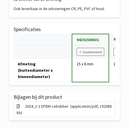
Ook leverbaar in de uitvoeringen CR, PE, PVC of Insul.
Specificaties
S
94Z0160
94Z01500631
p
V
e
✓
Geselecteerd
Selectee
a
c
Specificaties
r
Afmeting
15 x 6 mm
16 x 7 m
i
van
i
(buitendiameter x
f
Rubber
a
binnendiameter)
i
ringen
n
c
EPDM
t
a
celrubber
k
t
Bijlagen bij dit product
zwart
i
i
2024_1-1 EPDM celrubber (application/pdf, 192088
e
e
kb)
z
e
n