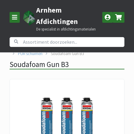
Arnhem
Afdichtingen
De specialist in afdichtingsmaterialen
Home
Assortiment
Kitten, lijmen en PUR schuim
PUR schuimen
Soudafoam Gun B3
Soudafoam Gun B3