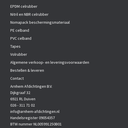
EPDM celrubber
Nitril en NBR celrubber
Nomapack beschermingsmateriaal
PE celband
PVC celband
Tapes
Volrubber
Algemene verkoop- en leveringsvoorwaarden
Bestellen & leveren
Contact
Arnhem Afdichtingen B.V.
Dijkgraaf 32
6921 RL Duiven
026 - 311 71 02
info@arnhem-afdichtingen.nl
Handelsregister 09054357
BTW nummer NL005991250B01