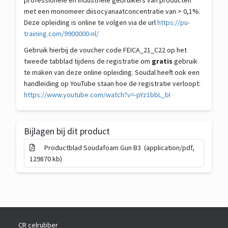
professionele en industriële gebruikers van producten
met een monomeer diisocyanaatconcentratie van > 0,1%.
Deze opleiding is online te volgen via de url
https://pu-
training.com/9900000-nl/
Gebruik hierbij de voucher code FEICA_21_C22 op het
tweede tabblad tijdens de registratie om
gratis
gebruik
te maken van deze online opleiding. Soudal heeft ook een
handleiding op YouTube staan hoe de registratie verloopt:
https://www.youtube.com/watch?v=-pYz1bbL_bI
Bijlagen bij dit product
Productblad Soudafoam Gun B3 (application/pdf,
129870 kb)
CR celrubber