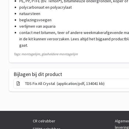
PE, PP, PTFE (bv. Teflon®), bitumineuze ondergronden, koper 
polycarbonaat en polyacrylaat
natuursteen
beglazingsvoegen
verlijmen van aquaria
contact met bitumen, teer of andere weekmakerafgevende mate
in de kit kunnen veroorzaken. Lees altijd het bijgaand productbl
gaat.
Tags: montagelijm, glasheldere montagelijm
Bijlagen bij dit product
TDS Fix All Crystal (application/pdf, 134041 kb)
CR celrubber
Algemen
leverin