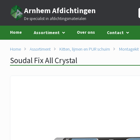
Arnhem Afdichtingen
De specialist in afdichtingsmaterialen
Home
Over ons
Assortiment
Contact
Home
Assortiment
Kitten, lijmen en PUR schuim
Montagekit
Soudal Fix All Crystal