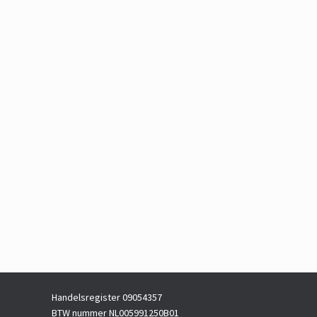
Handelsregister 09054357
BTW nummer NL005991250B01