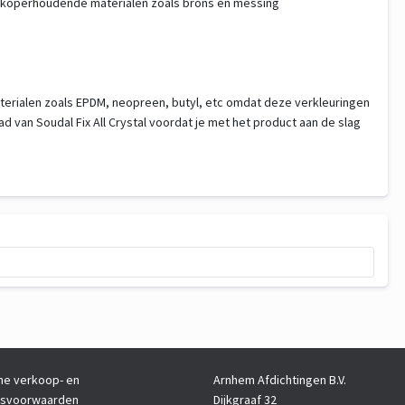
of koperhoudende materialen zoals brons en messing
rialen zoals EPDM, neopreen, butyl, etc omdat deze verkleuringen
ad van Soudal Fix All Crystal voordat je met het product aan de slag
e verkoop- en
Arnhem Afdichtingen B.V.
gsvoorwaarden
Dijkgraaf 32