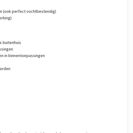
en (ook perfect vochtbestendig)
erking)
s buitenhuis
assingen
len in binnentoepassingen
worden