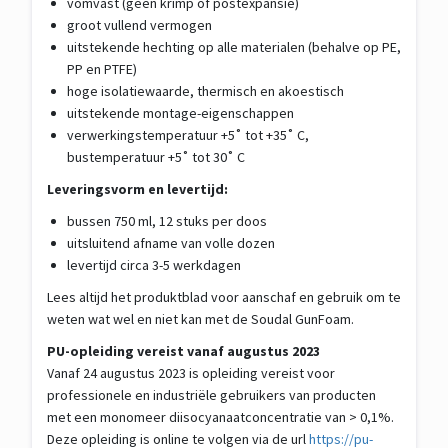
vomvast (geen krimp of postexpansie)
groot vullend vermogen
uitstekende hechting op alle materialen (behalve op PE,
PP en PTFE)
hoge isolatiewaarde, thermisch en akoestisch
uitstekende montage-eigenschappen
verwerkingstemperatuur +5˚ tot +35˚ C,
bustemperatuur +5˚ tot 30˚ C
Leveringsvorm en levertijd:
bussen 750 ml, 12 stuks per doos
uitsluitend afname van volle dozen
levertijd circa 3-5 werkdagen
Lees altijd het produktblad voor aanschaf en gebruik om te
weten wat wel en niet kan met de Soudal GunFoam.
PU-opleiding vereist vanaf augustus 2023
Vanaf 24 augustus 2023 is opleiding vereist voor
professionele en industriële gebruikers van producten
met een monomeer diisocyanaatconcentratie van > 0,1%.
Deze opleiding is online te volgen via de url
https://pu-