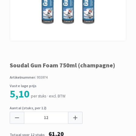
Soudal Gun Foam 750ml (champagne)
Artikelnummer:
955974
Vaste lage prijs
5,10
per stuks · excl. BTW
Aantal (stuks, per 12)
61,20
Totaal voor 12 stuks