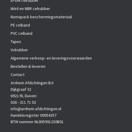
EPDM celrubber
Nitril en NBR celrubber
Nomapack beschermingsmateriaal
PE celband
PVC celband
Tapes
Volrubber
Algemene verkoop- en leveringsvoorwaarden
Bestellen & leveren
Contact
Arnhem Afdichtingen B.V.
Dijkgraaf 32
6921 RL Duiven
026 - 311 71 02
info@arnhem-afdichtingen.nl
Handelsregister 09054357
BTW nummer NL005991250B01