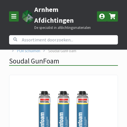
Arnhem
Afdichtingen
De specialist in afdichtingsmaterialen
Home
Assortiment
Kitten, lijmen en PUR schuim
PUR schuimen
Soudal GunFoam
Soudal GunFoam