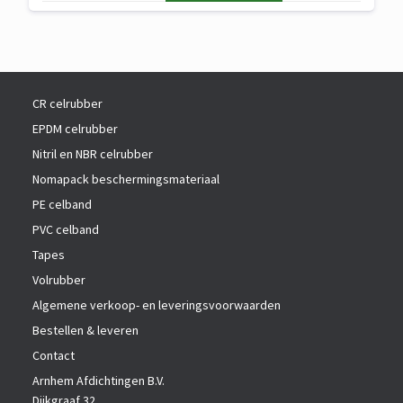
i
f
Spiegel-
a
i
en
n
c
montagetape
t
a
Avery
k
t
1705
i
i
CR celrubber
e
e
EPDM celrubber
z
Nitril en NBR celrubber
e
n
Nomapack beschermingsmateriaal
PE celband
PVC celband
Tapes
Volrubber
Algemene verkoop- en leveringsvoorwaarden
Bestellen & leveren
Contact
Arnhem Afdichtingen B.V.
Dijkgraaf 32