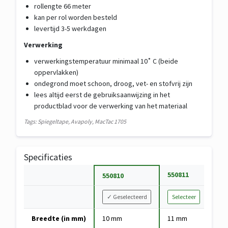
rollengte 66 meter
kan per rol worden besteld
levertijd 3-5 werkdagen
Verwerking
verwerkingstemperatuur minimaal 10˚ C (beide
oppervlakken)
ondegrond moet schoon, droog, vet- en stofvrij zijn
lees altijd eerst de gebruiksaanwijzing in het
productblad voor de verwerking van het materiaal
Tags: Spiegeltape, Avapoly, MacTac 1705
Specificaties
S
550811
55
550810
p
V
e
✓
Geselecteerd
Selecteer
Se
a
c
Specificaties
r
Breedte (in mm)
10 mm
11 mm
12
i
van