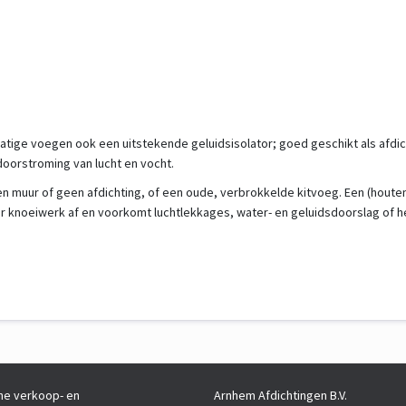
tige voegen ook een uitstekende geluidsisolator; goed geschikt als afdi
oorstroming van lucht en vocht.
en muur of geen afdichting, of een oude, verbrokkelde kitvoeg. Een (houten)
r knoeiwerk af en voorkomt luchtlekkages, water- en geluidsdoorslag of h
e verkoop- en
Arnhem Afdichtingen B.V.