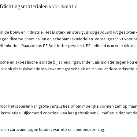
dichtingsmaterialen voor isolatie:
n de bouw en industrie. Het is sterk en stevig, is opgebouwd uit gesloten 
gen diverse chemicalien en schoonmaakmiddelen. Vooral geschikt voor he
ffenheden. Daarvoor is PE Soft beter geschikt. PE celband is in vele dikte
rmische en akoestische isolatie bij scheidingswanden, als isolatie tegen ko
ar ook als buisisolatie in verwarmingstechniek en in veel andere industrie
 voor het isoleren van grote installaties of om moeilijke vormen zelf op maa
 installaties. Bijkomend voordeel van het gebruik van Climaflex is dat het d
mpers en caravans tegen koude, warmte en condensvorming.