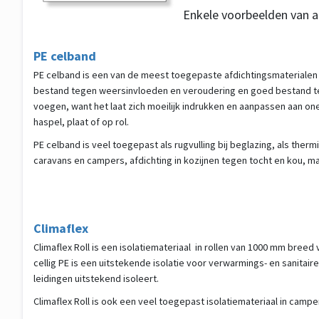
Enkele voorbeelden van af
PE celband
PE celband is een van de meest toegepaste afdichtingsmaterialen i
bestand tegen weersinvloeden en veroudering en goed bestand te
voegen, want het laat zich moeilijk indrukken en aanpassen aan one
haspel, plaat of op rol.
PE celband is veel toegepast als rugvulling bij beglazing, als the
caravans en campers, afdichting in kozijnen tegen tocht en kou, ma
Climaflex
Climaflex Roll is een isolatiemateriaal in rollen van 1000 mm breed
cellig PE is een uitstekende isolatie voor verwarmings- en sanitaire
leidingen uitstekend isoleert.
Climaflex Roll is ook een veel toegepast isolatiemateriaal in ca