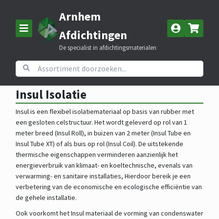
Arnhem
Afdichtingen
De specialist in afdichtingsmaterialen
Home
Assortiment
Celrubber
Insul Isolatie
Insul Isolatie
Insul is een flexibel isolatiemateriaal op basis van rubber met
een gesloten celstructuur. Het wordt geleverd op rol van 1
meter breed (Insul Roll), in buizen van 2 meter (Insul Tube en
Insul Tube XT) of als buis op rol (Insul Coil). De uitstekende
thermische eigenschappen verminderen aanzienlijk het
energieverbruik van klimaat- en koeltechnische, evenals van
verwarming- en sanitaire installaties, Hierdoor bereik je een
verbetering van de economische en ecologische efficiëntie van
de gehele installatie.
Ook voorkomt het Insul materiaal de vorming van condenswater