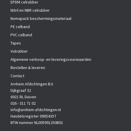
EPDM celrubber
Nitril en NBR celrubber
Nomapack beschermingsmateriaal
PE celband
PVC celband
Tapes
Volrubber
Algemene verkoop- en leveringsvoorwaarden
Bestellen & leveren
Contact
Arnhem Afdichtingen B.V.
Dijkgraaf 32
6921 RL Duiven
026 - 311 71 02
info@arnhem-afdichtingen.nl
Handelsregister 09054357
BTW nummer NL005991250B01