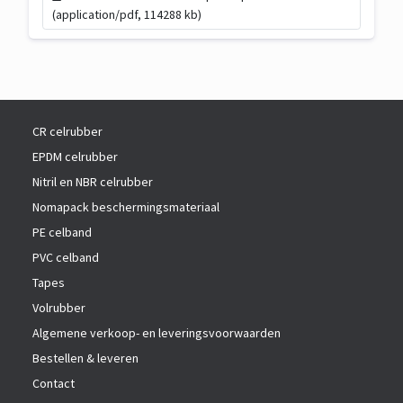
(application/pdf, 114288 kb)
CR celrubber
EPDM celrubber
Nitril en NBR celrubber
Nomapack beschermingsmateriaal
PE celband
PVC celband
Tapes
Volrubber
Algemene verkoop- en leveringsvoorwaarden
Bestellen & leveren
Contact