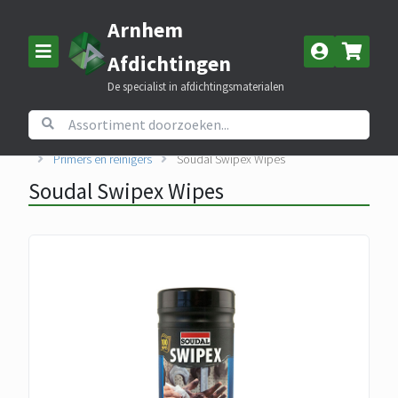
Arnhem
Afdichtingen
De specialist in afdichtingsmaterialen
Home
Assortiment
Kitten, lijmen en PUR schuim
Primers en reinigers
Soudal Swipex Wipes
Soudal Swipex Wipes