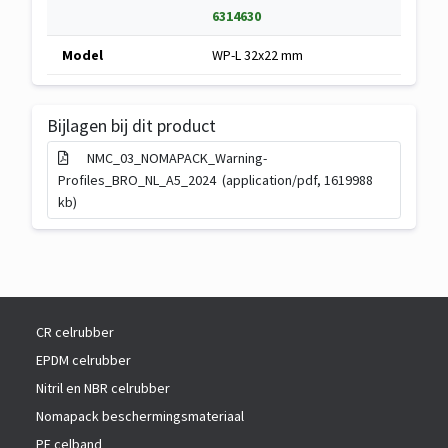
S
6314630
p
Specificaties
Model
WP-L 32x22 mm
e
van
c
Noma®
i
Protect
Bijlagen bij dit product
f
Warning
i
Profile
NMC_03_NOMAPACK_Warning-
c
L
Profiles_BRO_NL_A5_2024 (application/pdf, 1619988
a
-
kb)
t
32x22
i
mm
e
CR celrubber
EPDM celrubber
Nitril en NBR celrubber
Nomapack beschermingsmateriaal
PE celband