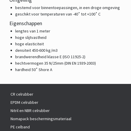
bestemd voor binnentoepassingen, in een droge omgeving
geschikt voor temperaturen van -40˚ tot +100˚ C
Eigenschappen
lengtes van 1 meter
hoge slijtvastheid
hoge elasticiteit
densiteit 450-600 kg/m3
brandwerendheid klasse E (ISO 11925-2)
hechtvermogen 35 N/25mm (DIN EN 1939-2003)
hardheid 50˚ Shore A
CR celrubber
EPDM celrubber
Nitril en NBR celrubber
Nomapack beschermingsmateriaal
PE celband