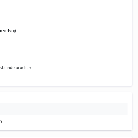
 vetvrij)
erstaande brochure
m