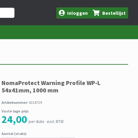
Inloggen
Bestellijst
NomaProtect Warning Profile WP-L
54x41mm, 1000 mm
Artikelnummer:
6314729
Vaste lage prijs
24,00
per stuks · excl. BTW
Aantal (stuks)