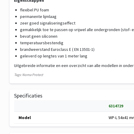
Eigenschappen
flexibel PU foam
permanente lijmlaag
zeer goed signaliseringseffect
gemakkelijk toe te passen op vrijwel alle ondergronden (stof- en
bevat geen siliconen
temperatuursbestendig
brandweerstand Euroclass E ( EN 13501-1)
geleverd op lengtes van 1 meter lang
Uitgebreide informatie en een overzicht van alle modellen in ond
Tags: Noma Protect
Specificaties
Specificatie
6314729
Specificaties
Model
WP-L 54x41 m
van
Noma®