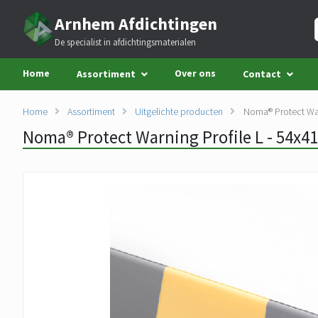
Arnhem Afdichtingen
De specialist in afdichtingsmaterialen
Home
Over ons
Assortiment
Contact
Home
Assortiment
Uitgelichte producten
Noma® Protect War
Noma® Protect Warning Profile L - 54x