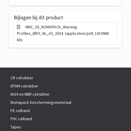
van
c
Noma®
i
Protect
Bijlagen bij dit product
f
Warning
i
Profile
NMC_03_NOMAPACK_Warning-
c
U
Profiles_BRO_NL_A5_2024 (application/pdf, 1619988
a
-
kb)
t
39x36
i
mm
e
CR celrubber
EPDM celrubber
Nitril en NBR celrubber
Nomapack beschermingsmateriaal
PE celband
PVC celband
Tapes