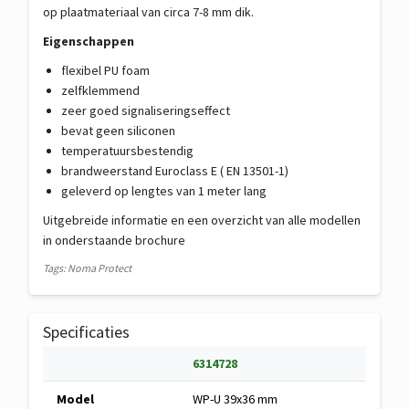
op plaatmateriaal van circa 7-8 mm dik.
Eigenschappen
flexibel PU foam
zelfklemmend
zeer goed signaliseringseffect
bevat geen siliconen
temperatuursbestendig
brandweerstand Euroclass E ( EN 13501-1)
geleverd op lengtes van 1 meter lang
Uitgebreide informatie en een overzicht van alle modellen
in onderstaande brochure
Tags: Noma Protect
Specificaties
S
6314728
p
Specificaties
Model
WP-U 39x36 mm
e