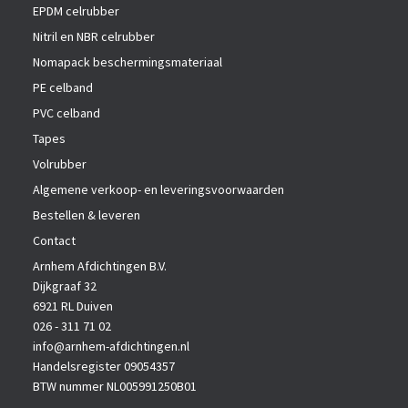
EPDM celrubber
Nitril en NBR celrubber
Nomapack beschermingsmateriaal
PE celband
PVC celband
Tapes
Volrubber
Algemene verkoop- en leveringsvoorwaarden
Bestellen & leveren
Contact
Arnhem Afdichtingen B.V.
Dijkgraaf 32
6921 RL Duiven
026 - 311 71 02
info@arnhem-afdichtingen.nl
Handelsregister 09054357
BTW nummer NL005991250B01